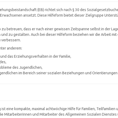
ehungsbeistandschaft (EB) richtet sich nach § 30 des Sozialgesetzbuches V
 Erwachsenen ansetzt. Diese Hilfeform bietet dieser Zielgruppe Unters
 zu betreuen, dass er nach einer gewissen Zeitspanne selbst in der Lage 
und zu gestalten. Auch bei dieser Hilfeform beziehen wir die Arbeit mit d
u verbessern.
unter anderem:
 und das Erziehungsverhalten in der Familie,
des,
robleme des Jugendlichen,
ndlichen im Bereich seiner sozialen Beziehungen und Orientierungen (Fr
 ist eine kompakte, maximal achtwöchige Hilfe für Familien, Teilfamilien 
ie Mitarbeiterinnen und Mitarbeiter des Allgemeinen Sozialen Dienstes (