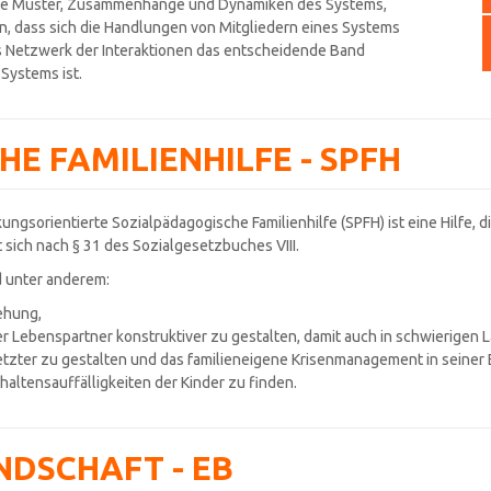
ende Muster, Zusammenhänge und Dynamiken des Systems,
 dass sich die Handlungen von Mitgliedern eines Systems
s Netzwerk der Interaktionen das entscheidende Band
Systems ist.
E FAMILIENHILFE - SPFH
kungsorientierte Sozialpädagogische Familienhilfe (SPFH) ist eine Hilfe, 
et sich nach § 31 des Sozialgesetzbuches VIII.
d unter anderem:
ehung,
r Lebenspartner konstruktiver zu gestalten, damit auch in schwierigen L
zter zu gestalten und das familieneigene Krisenmanagement in seiner Ef
ltensauffälligkeiten der Kinder zu finden.
NDSCHAFT - EB