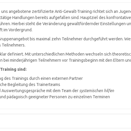
 uns angebotene zertifizierte Anti-Gewalt-Training richtet sich an Jugend
tätige Handlungen bereits aufgefallen sind. Hauptziel des konfrontativen
führen. Hierbei steht die Veränderung gewaltfördernder Einstellungen un
ft im Vordergrund.
r Gruppenangebot bis maximal zehn Teilnehmer durchgeführt werden. We
es Teilnehmers.
 klar definiert. Mit unterschiedlichen Methoden wechseln sich theoreti
n bei minderjährigen Teilnehmern vor Trainingsbeginn mit den Eltern u
raining sind:
g des Trainings durch einen externen Partner
che Begleitung des Trainerteams
nd Auswertungsgespräche mit dem Team der
systemischen hilfen
 und pädagoisch geeigneter Personen zu einzelnen Terminen