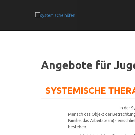
D
i
r
e
k
t
z
u
m
I
Angebote für Ju
n
h
a
l
SYSTEMISCHE THERA
t
In der S
Mensch das Objekt der Betrachtung,
Familie, das Arbeitsteam) - einsch
bestehen.