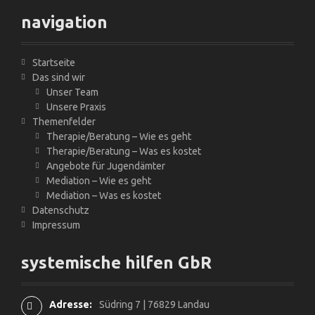
g
navigation
a
t
Startseite
Das sind wir
i
Unser Team
Unsere Praxis
o
Themenfelder
Therapie/Beratung – Wie es geht
n
Therapie/Beratung – Was es kostet
Angebote für Jugendämter
i
Mediation – Wie es geht
Mediation – Was es kostet
n
Datenschutz
Impressum
A
r
systemische hilfen GbR
t
Adresse:
Südring 7 | 76829 Landau