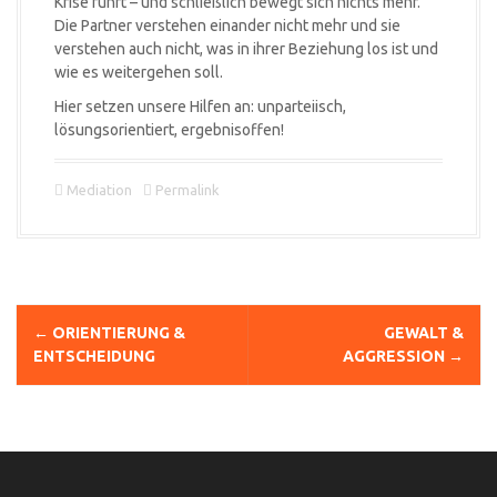
Krise führt – und schließlich bewegt sich nichts mehr.
Die Partner verstehen einander nicht mehr und sie
verstehen auch nicht, was in ihrer Beziehung los ist und
wie es weitergehen soll.
Hier setzen unsere Hilfen an: unparteiisch,
lösungsorientiert, ergebnisoffen!
Mediation
Permalink
←
ORIENTIERUNG &
GEWALT &
N
ENTSCHEIDUNG
AGGRESSION
→
a
v
i