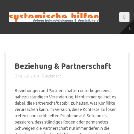
D
i
r
e
k
t
z
u
m
I
Beziehung & Partnerschaft
n
h
14. Juli 2014
eickmann
a
l
Beziehungen und Partnerschaften unterliegen einer
t
nahezu ständigen Veränderung. Nicht immer gelingt es
dabei, die Partnerschaft stabil zu halten, was Konflikte
verursachen kann. Im Versuch, diese Konflikte zu lösen,
treten dann nicht selten Probleme auf. So kann es
passieren, dass ständiges Reden oder permanetes
Schweigen die Partnerschaft nur immer tiefer in die