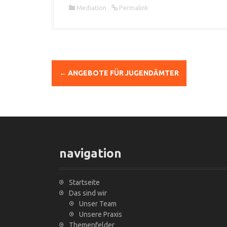
Mediation
Permalink
←
ANGEBOTE FÜR JUGENDÄMTER
N
a
v
i
navigation
g
a
Startseite
t
Das sind wir
Unser Team
i
Unsere Praxis
Themenfelder