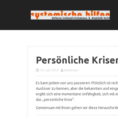
D
i
r
e
k
t
z
u
m
I
Persönliche Krise
n
h
a
14. Juli 2014
eickmann
l
t
Es kann jedem von uns passieren: Plötzlich ist ni
Auslöser zu kennen, aber die bekannten und einge
ergibt sich eine momentane Unfähigkeit, sich mit e
das „persönliche Krise“.
Gemeinsam mit Ihnen gehen wir diese Herausforder